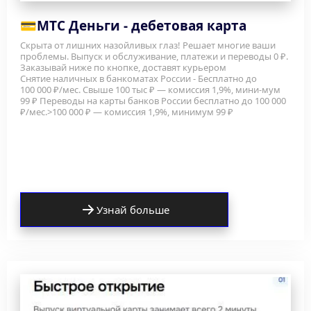
💳
МТС Деньги - дебетовая карта
Скрыта от лишних назойливых глаз! Решает многие ваши 
проблемы. Выпуск и обслуживание, платежи и переводы 0 ₽. 
Заказывай ниже по кнопке, доставят курьером
Снятие наличных в банкоматах России - Бесплатно до 
100 000 ₽/мес. Свыше 100 тыс ₽ — комиссия 1,9%, мини-мум 
99 ₽ Переводы на карты банков России бесплатно до 100 000 
₽/мес.>100 000 ₽ — комиссия 1,9%, минимум 99 ₽
Узнай больше