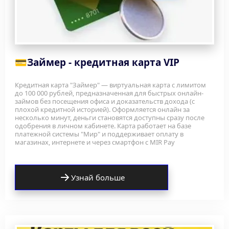
💳
Займер - кредитная карта VIP
Кредитная карта "Займер" — виртуальная карта с лимитом 
до 100 000 рублей, предназначенная для быстрых онлайн-
займов без посещения офиса и доказательств дохода (с 
плохой кредитной историей). Оформляется онлайн за 
несколько минут, деньги становятся доступны сразу после 
одобрения в личном кабинете. Карта работает на базе 
платежной системы "Мир" и поддерживает оплату в 
магазинах, интернете и через смартфон с MIR Pay
Узнай больше