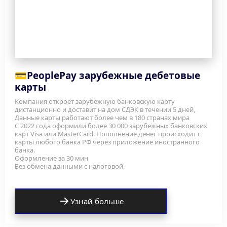
💳
PeoplePay зарубежные дебетовые 
карты 
Компания откроет зарубежную банковскую карту 
дистанционно и доставит на дом СДЭК в течении 5 дней, 
Данные карты работают более чем в 180 странах мира
С 2022 года оформили более 30 000 зарубежных банковских 
карт Visa или MasterCard. Пополнение денег происходит с 
карты любого банка РФ через приложение иностранного 
банка.
Оформление за 30 мин
Без обмена данными с налоговой.
Узнай больше