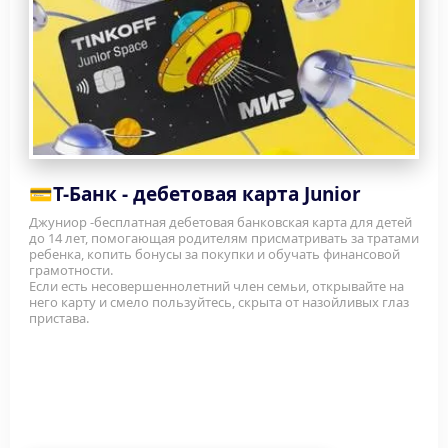
💳
Т-Банк - дебетовая карта Junior
Джуниор -бесплатная дебетовая банковская карта для детей 
до 14 лет, помогающая родителям присматривать за тратами 
ребенка, копить бонусы за покупки и обучать финансовой 
грамотности.
Если есть несовершеннолетний член семьи, открывайте на 
него карту и смело пользуйтесь, скрыта от назойливых глаз 
пристава. 