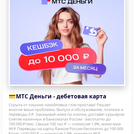
💳
МТС Деньги - дебетовая карта
Скрыта от лишних назойливых глаз пристава! Решает 
многие ваши проблемы. Выпуск и обслуживание, платежи и 
переводы 0 ₽. Заказывай ниже по кнопке, доставят курьером
Снятие наличных в банкоматах России - Бесплатно до 
100 000 ₽/мес. Свыше 100 тыс ₽ — комиссия 1,9%, мини-мум 
99 ₽ Переводы на карты банков России бесплатно до 100 000 
₽/мес.>100 000 ₽ — комиссия 1,9%, минимум 99 ₽