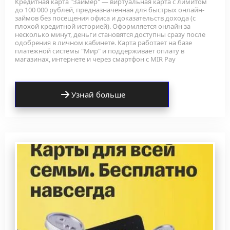
Кредитная карта "Займер" — виртуальная карта с лимитом 
до 100 000 рублей, предназначенная для быстрых онлайн-
займов без посещения офиса и доказательств дохода (с 
плохой кредитной историей). Оформляется онлайн за 
несколько минут, деньги становятся доступны сразу после 
одобрения в личном кабинете. Карта работает на базе 
платежной системы "Мир" и поддерживает оплату в 
магазинах, интернете и через смартфон с MIR Pay
Узнай больше